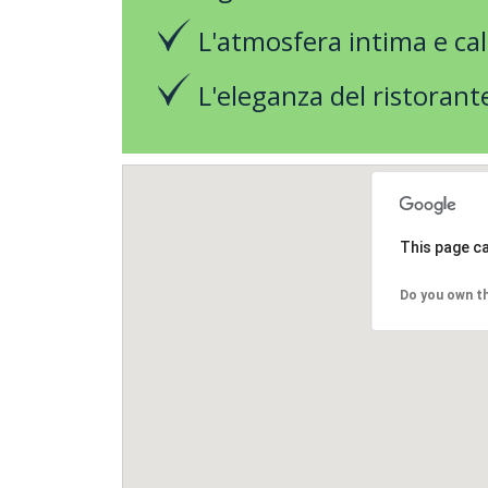
L'atmosfera intima e cald
L'eleganza del ristorant
This page ca
Do you own th