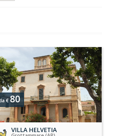
80
da €
VILLA HELVETIA
Grottammare (AP)