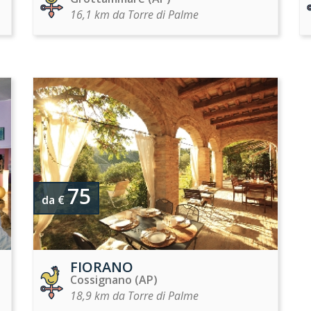
16,1 km da Torre di Palme
75
da €
FIORANO
Cossignano (AP)
18,9 km da Torre di Palme