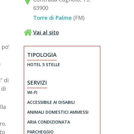
63900
Torre di Palme
(FM)
Vai al sito
 po'
TIPOLOGIA
a
HOTEL 5 STELLE
” di
SERVIZI
 di
WI-FI
ACCESSIBILE AI DISABILI
lla
ANIMALI DOMESTICI AMMESSI
a
ARIA CONDIZIONATA
ro.
ato
PARCHEGGIO