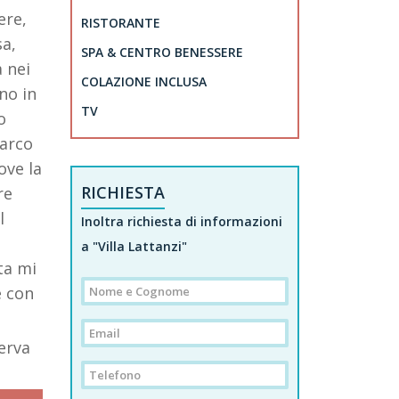
ere,
RISTORANTE
sa,
SPA & CENTRO BENESSERE
 nei
COLAZIONE INCLUSA
no in
TV
o
parco
ove la
RICHIESTA
re
l
Inoltra richiesta di informazioni
a "Villa Lattanzi"
ta mi
e con
serva