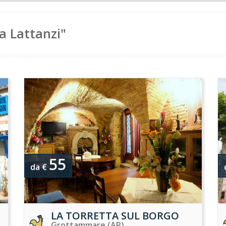
la Lattanzi"
55
da €
LA TORRETTA SUL BORGO
Grottammare (AP)