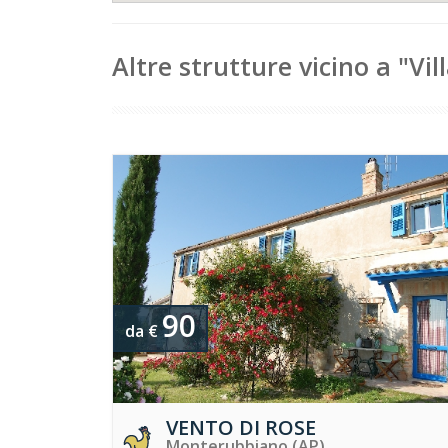
Altre strutture vicino a "Vil
90
da €
VENTO DI ROSE
Monterubbiano (AP)