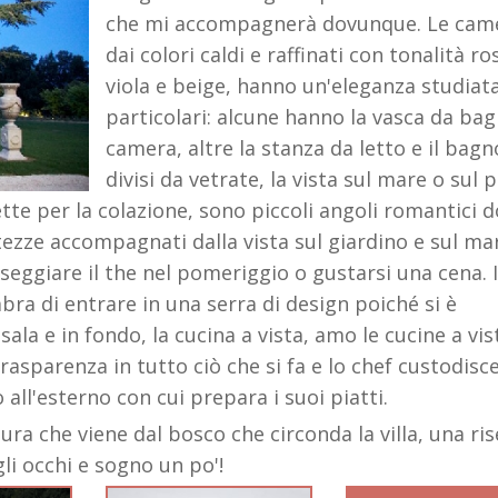
che mi accompagnerà dovunque. Le cam
dai colori caldi e raffinati con tonalità ro
viola e beige, hanno un'eleganza studiata
particolari: alcune hanno la vasca da bag
camera, altre la stanza da letto e il bagn
divisi da vetrate, la vista sul mare o sul 
alette per la colazione, sono piccoli angoli romantici d
tezze accompagnati dalla vista sul giardino e sul ma
rseggiare il the nel pomeriggio o gustarsi una cena. I
bra di entrare in una serra di design poiché si è
sala e in fondo, la cucina a vista, amo le cucine a vis
rasparenza in tutto ciò che si fa e lo chef custodisc
 all'esterno con cui prepara i suoi piatti.
ura che viene dal bosco che circonda la villa, una ri
gli occhi e sogno un po'!