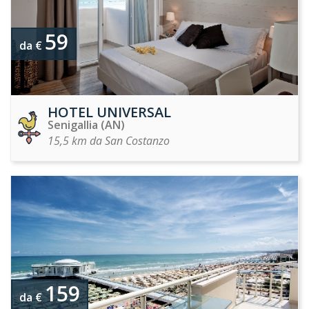
59
da €
HOTEL UNIVERSAL
Senigallia (AN)
15,5 km da San Costanzo
159
da €