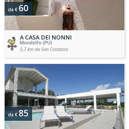
60
da €
A CASA DEI NONNI
Mondolfo (PU)
5,7 km da San Costanzo
85
da €